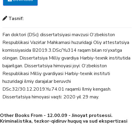
Tasnif:
Fan doktori (DSc) dissertatsiyasi mavzusi O‘zbekiston
Respublikasi Vazirlar Mahkamasi huzuridagi Oliy attestatsiya
komissiyasida B2019.3.DSc/Yu314 raqam bilan ro‘yxatga
olingan. Dissertatsiya Milliy gvardiya Harbiy-texnik institutida
bajarilgan. Dissertatsiya himoyasi joyi: O‘zbekiston
Respublikasi Milliy gvardiyasi Harbiy-texnik instituti
huzuridagi ilmiy darajalar beruvchi
DSc.32/30.12.2019.Yu.74.01 raqamli Ilmiy kengash.
Dissertatsiya himoyasi vaqti: 2020 yil 29 may.
Other Books From - 12.00.09 - Jinoyat protsessi.
Kriminalistika, tezkor-qidiruv huquq va sud ekspertizasi