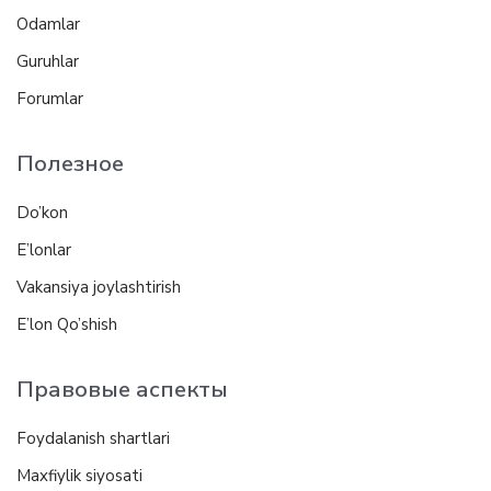
Odamlar
Guruhlar
Forumlar
Полезное
Do’kon
E’lonlar
Vakansiya joylashtirish
E’lon Qo’shish
Правовые аспекты
Foydalanish shartlari
Maxfiylik siyosati