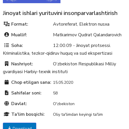
Jinoyat ishlari yurituvini insonparvarlashtirish
Format:
Avtoreferat
Elektron nusxa
,
Muallif:
Matkarimov Qudrat Qalandarovich
Soha:
12.00.09 - Jinoyat protsessi.
Kriminalistika, tezkor-qidiruv huquq va sud ekspertizasi
Nashriyot:
O‘zbekiston Respublikasi Milliy
gvardiyasi Harbiy-texnik instituti
Chop etilgan sana:
15.05.2020
Sahifalar soni:
58
Davlat:
O'zbekiston
Ta'lim bosqichi:
Oliy ta'limdan keyingi ta'lim
Download