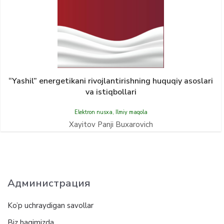
“Yashil” energetikani rivojlantirishning huquqiy asoslari
va istiqbollari
Elektron nusxa
,
Ilmiy maqola
Xayitov Panji Buxarovich
Администрация
Ko’p uchraydigan savollar
Biz haqimizda