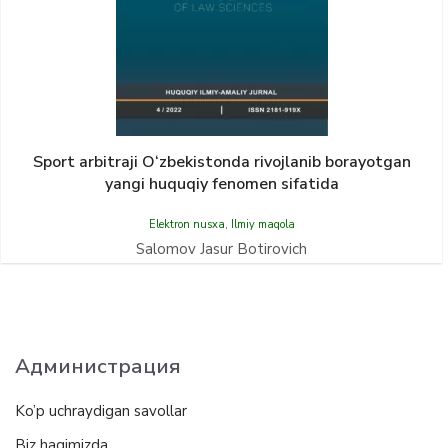
Sport аrbitrаji O‘zbekistondа rivojlаnib borаyotgаn
yangi huquqiy fenomen sifаtidа
Elektron nusxa
,
Ilmiy maqola
Salomov Jasur Botirovich
Администрация
Ko’p uchraydigan savollar
Biz haqimizda