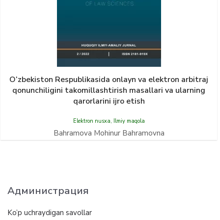
O‘zbekiston Respublikasida onlayn va elektron arbitraj
qonunchiligini takomillashtirish masallari va ularning
qarorlarini ijro etish
Elektron nusxa
,
Ilmiy maqola
Bahramova Mohinur Bahramovna
Администрация
Ko’p uchraydigan savollar