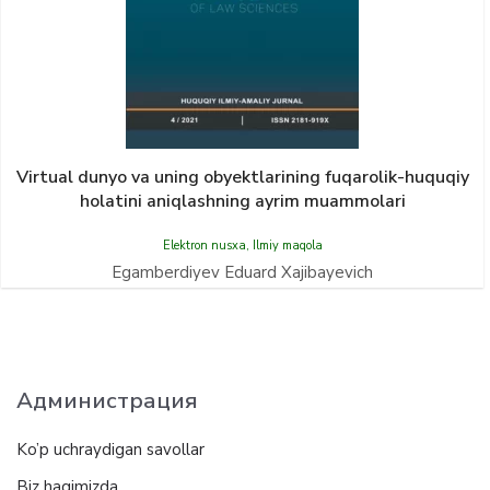
Virtual dunyo va uning obyektlarining fuqarolik-huquqiy
holatini aniqlashning ayrim muammolari
Elektron nusxa
,
Ilmiy maqola
Egamberdiyev Eduard Xajibayevich
Администрация
Ko’p uchraydigan savollar
Biz haqimizda