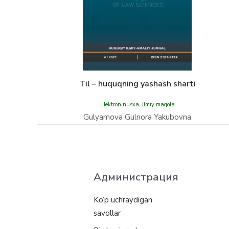
Til – huquqning yashash sharti
Elektron nusxa
,
Ilmiy maqola
Gulyamova Gulnora Yakubovna
Администрация
Ko’p uchraydigan
savollar