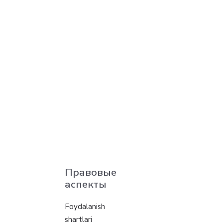
Правовые
аспекты
Foydalanish
shartlari