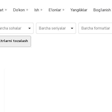
at
Do’kon
Ish
E’lonlar
Yangiliklar
Bog’lanish
ltrlarni tozalash