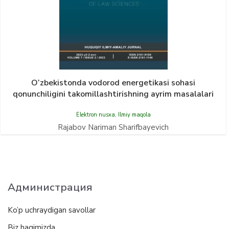
O‘zbekistonda vodorod energetikasi sohasi
qonunchiligini takomillashtirishning ayrim masalalari
Elektron nusxa
,
Ilmiy maqola
Rajabov Nariman Sharifbayevich
Администрация
Ko’p uchraydigan savollar
Biz haqimizda