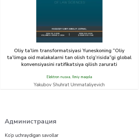
Oliy ta’lim transformatsiyasi Yunеskoning “Oliy
ta’limga oid malakalarni tan olish to‘g‘risida”gi global
konvensiyasini ratifikatsiya qilish zarurati
Elektron nusxa
,
Ilmiy maqola
Yakubov Shuhrat Ummataliyevich
Администрация
Ko’p uchraydigan savollar