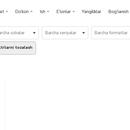
at
Do’kon
Ish
E’lonlar
Yangiliklar
Bog’lanish
ltrlarni tozalash