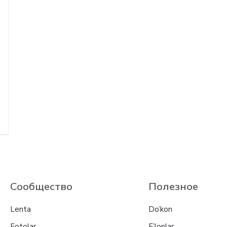
Сообщество
Полезное
Lenta
Do’kon
Fotolar
E’lonlar