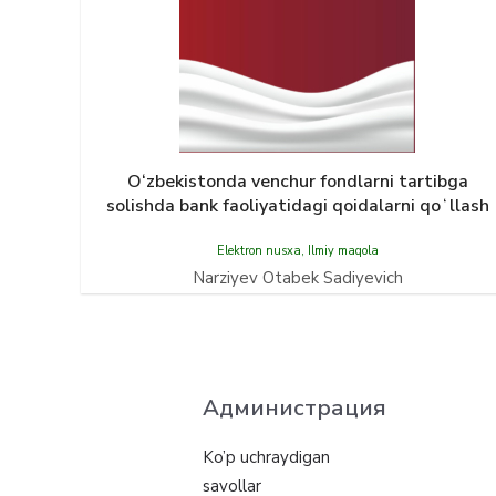
O‘zbekistonda venchur fondlarni tartibga
solishda bank faoliyatidagi qoidalarni qoʻllash
Elektron nusxa
,
Ilmiy maqola
Narziyev Otabek Sadiyevich
Администрация
Ko’p uchraydigan
savollar