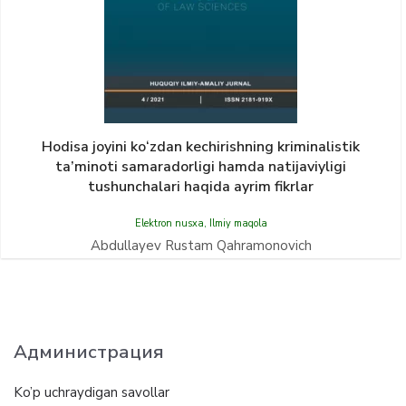
Hodisa joyini kо‘zdan kechirishning kriminalistik
ta’minoti samaradorligi hamda natijaviyligi
tushunchalari haqida ayrim fikrlar
Elektron nusxa
,
Ilmiy maqola
Abdullayev Rustam Qahramonovich
Администрация
Ko’p uchraydigan savollar