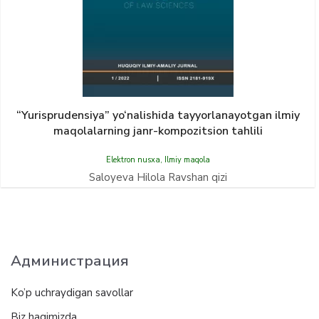
“Yurisprudensiya” yo‘nalishida tayyorlanayotgan ilmiy
maqolalarning janr-kompozitsion tahlili
Elektron nusxa
,
Ilmiy maqola
Saloyeva Hilola Ravshan qizi
Администрация
Ko’p uchraydigan savollar
Biz haqimizda