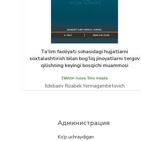
Ta’lim faoliyati sohasidagi hujjatlarni
soxtalashtirish bilan bog‘liq jinoyatlarni tergov
qilishning keyingi bosqichi muammosi
Elektron nusxa
,
Ilmiy maqola
Ildebaev Rizabek Yermagambetovich
Администрация
Ko’p uchraydigan