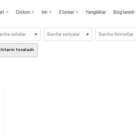
at
Do’kon
Ish
E’lonlar
Yangiliklar
Bog’lanish
ltrlarni tozalash