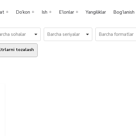
at
Do’kon
Ish
E’lonlar
Yangiliklar
Bog’lanish
ltrlarni tozalash