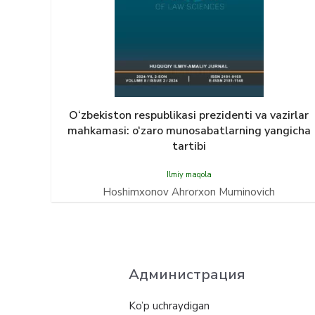
O‘zbekiston respublikasi prezidenti va vazirlar
mahkamasi: o‘zaro munosabatlarning yangicha
tartibi
Ilmiy maqola
Hoshimxonov Ahrorxon Muminovich
Администрация
Ko’p uchraydigan