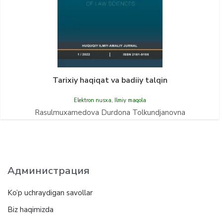
Tarixiy haqiqat va badiiy talqin
Elektron nusxa
,
Ilmiy maqola
Rasulmuxamedova Durdona Tolkundjanovna
Администрация
Ko’p uchraydigan savollar
Biz haqimizda