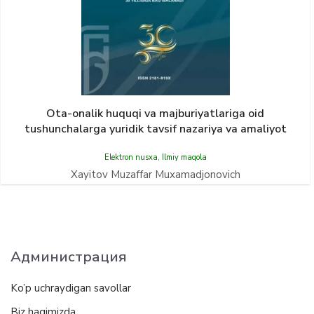
Ota-onalik huquqi va majburiyatlariga oid
tushunchalarga yuridik tavsif nazariya va amaliyot
Elektron nusxa
,
Ilmiy maqola
Xayitov Muzaffar Muxamadjonovich
Администрация
Ko’p uchraydigan savollar
Biz haqimizda