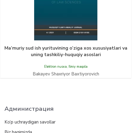
Ma’muriy sud ish yurituvining о‘ziga xos xususiyatlari va
uning tashkiliy-huquqiy asoslari
Elektron nusxa
,
Ilmiy maqola
Bakayev Shaxriyor Baxtiyorovich
Администрация
Ko’p uchraydigan savollar
Biz haqimizda