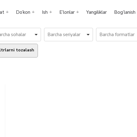
at
Do’kon
Ish
E’lonlar
Yangiliklar
Bog’lanish
ltrlarni tozalash