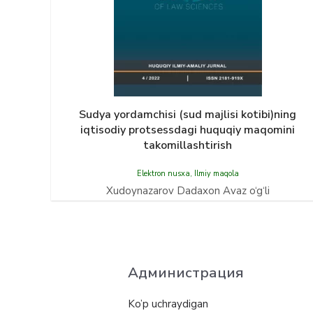
Sudya yordamchisi (sud majlisi kotibi)ning
iqtisodiy protsessdаgi huquqiy maqomini
takomillashtirish
Elektron nusxa
,
Ilmiy maqola
Xudoynazarov Dadaxon Avaz o‘g‘li
Администрация
Ko’p uchraydigan