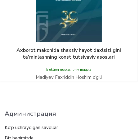
Axborot makonida shaxsiy hayot daxlsizligini
ta’minlashning konstitutsiyaviy asoslari
Elektron nusxa
,
Ilmiy maqola
Madiyev Faxriddin Hoshim o‘g‘li
Администрация
Ko’p uchraydigan savollar
Biz haqimizda