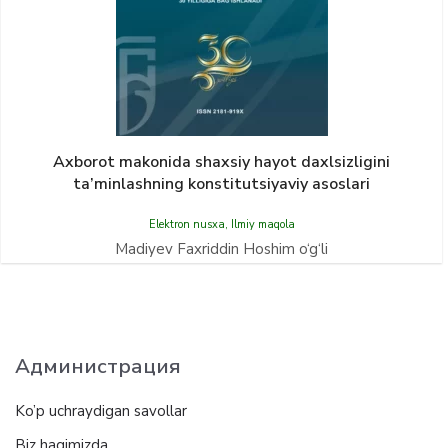
Axborot makonida shaxsiy hayot daxlsizligini
ta’minlashning konstitutsiyaviy asoslari
Elektron nusxa
,
Ilmiy maqola
Madiyev Faxriddin Hoshim o‘g‘li
Администрация
Ko’p uchraydigan savollar
Biz haqimizda