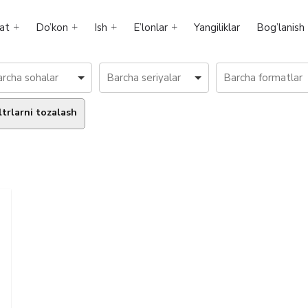
at
Do’kon
Ish
E’lonlar
Yangiliklar
Bog’lanish
ltrlarni tozalash