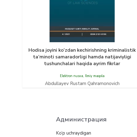
Hodisa joyini kо‘zdan kechirishning kriminalistik
ta’minoti samaradorligi hamda natijaviyligi
tushunchalari haqida ayrim fikrlar
Elektron nusxa
,
Ilmiy maqola
Abdullayev Rustam Qahramonovich
Администрация
Ko’p uchraydigan