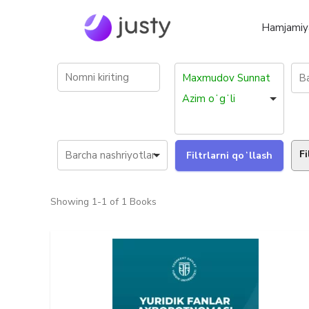
Hamjamiy
Maxmudov Sunnat
Azim oʻgʻli
Fi
Showing
1-1 of 1
Books