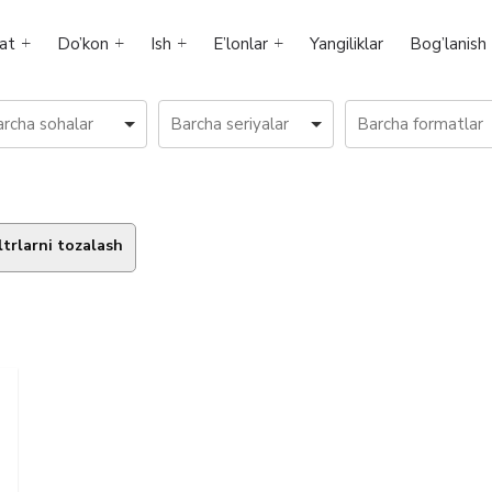
at
Do’kon
Ish
E’lonlar
Yangiliklar
Bog’lanish
ltrlarni tozalash