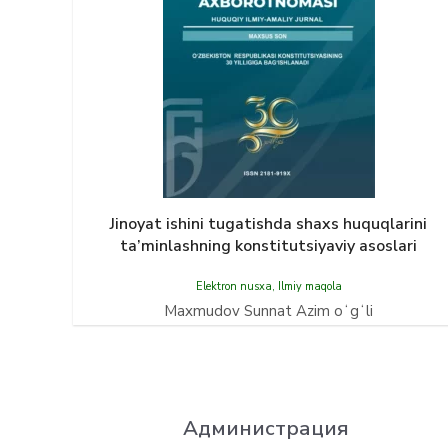
Jinoyat ishini tugatishda shaxs huquqlarini
ta’minlashning konstitutsiyaviy asoslari
Elektron nusxa
,
Ilmiy maqola
Maxmudov Sunnat Azim oʻgʻli
Администрация