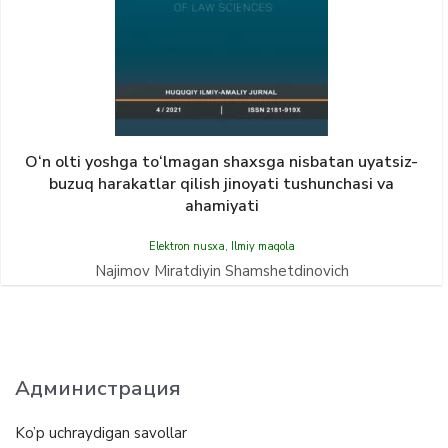
О‘n olti yoshga tо‘lmagan shaxsga nisbatan uyatsiz-
buzuq harakatlar qilish jinoyati tushunchasi va
ahamiyati
Elektron nusxa
,
Ilmiy maqola
Najimov Miratdiyin Shamshetdinovich
Администрация
Ko’p uchraydigan savollar