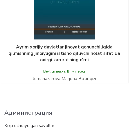
Ayrim xorijiy davlatlar jinoyat qonunchiligida
qilmishning jinoiyligini istisno qiluvchi holat sifatida
oxirgi zaruratning o‘rni
Elektron nusxa
,
Ilmiy maqola
Jumanazarova Marjona Botir qizi
Администрация
Ko’p uchraydigan savollar