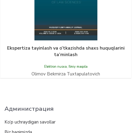
Ekspertiza tayinlash va o‘tkazishda shaxs huquqlarini
ta’minlash
Elektron nusxa
,
Ilmiy maqola
Olimov Bekmirza Tuxtapulatovich
Администрация
Ko’p uchraydigan savollar
Biz haqimizda