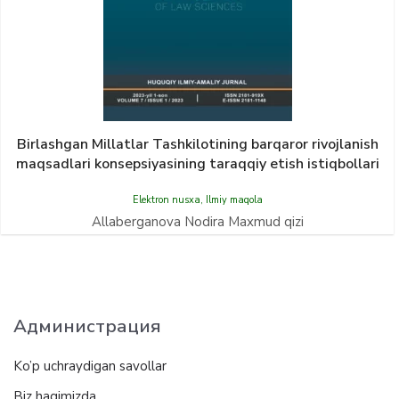
Birlashgan Millatlar Tashkilotining barqaror rivojlanish
maqsadlari konsepsiyasining taraqqiy etish istiqbollari
Elektron nusxa
,
Ilmiy maqola
Allaberganova Nodira Maxmud qizi
Администрация
Ko’p uchraydigan savollar
Biz haqimizda