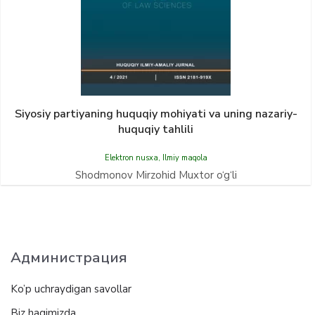
Siyosiy partiyaning huquqiy mohiyati va uning nazariy-
huquqiy tahlili
Elektron nusxa
,
Ilmiy maqola
Shodmonov Mirzohid Muxtor o‘g‘li
Администрация
Ko’p uchraydigan savollar
Biz haqimizda