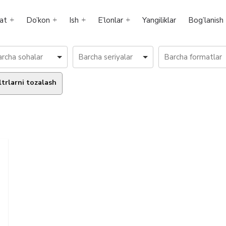
at
Do’kon
Ish
E’lonlar
Yangiliklar
Bog’lanish
ltrlarni tozalash