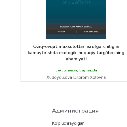
Oziq-ovqat maxsulotlari isrofgarchiligini
kamaytirishda ekologik-huquqiy targ‘ibotning
ahamiyati
Elektron nusxa
,
Ilmiy maqola
Xudoyqulova Dilorom Xolovna
Администрация
Ko’p uchraydigan