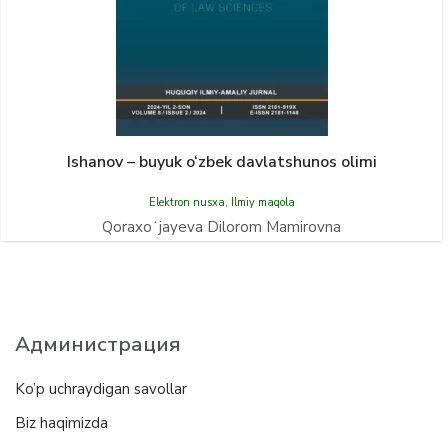
Ishanov – buyuk o‘zbek davlatshunos olimi
Elektron nusxa
,
Ilmiy maqola
Qoraxoʻjayeva Dilorom Mamirovna
Администрация
Ko’p uchraydigan savollar
Biz haqimizda