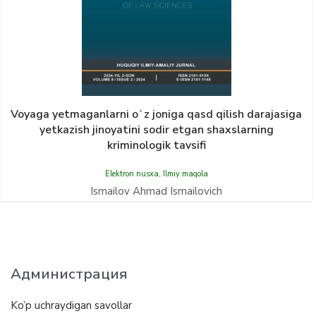
Voyaga yetmaganlarni oʻz joniga qasd qilish darajasiga
yetkazish jinoyatini sodir etgan shaxslarning
kriminologik tavsifi
Elektron nusxa
,
Ilmiy maqola
Ismailov Ahmad Ismailovich
Администрация
Ko’p uchraydigan savollar