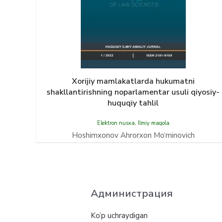
Xorijiy mamlakatlarda hukumatni
shakllantirishning noparlamentar usuli qiyosiy-
huquqiy tahlil
Elektron nusxa
,
Ilmiy maqola
Hoshimxonov Ahrorxon Mo‘minovich
Администрация
Ko’p uchraydigan