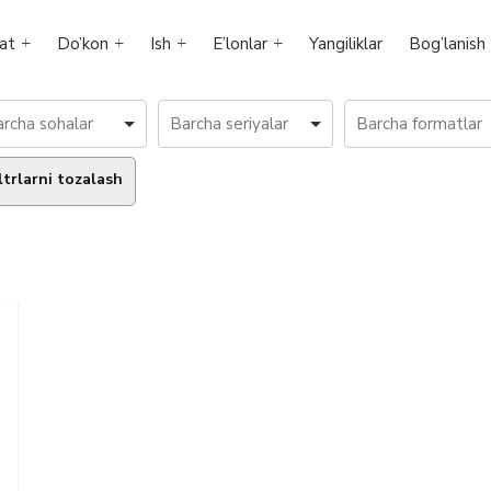
at
Do’kon
Ish
E’lonlar
Yangiliklar
Bog’lanish
ltrlarni tozalash