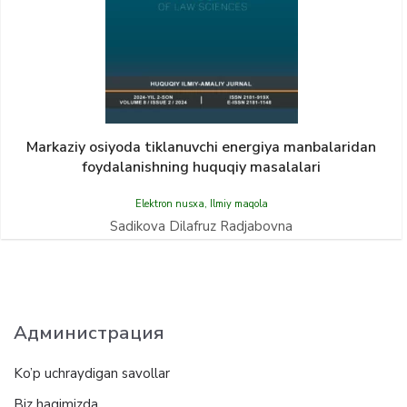
Markaziy osiyoda tiklanuvchi enеrgiya mаnbаlаridan
foydalanishning huquqiy masalalari
Elektron nusxa
,
Ilmiy maqola
Sadikova Dilafruz Radjabovna
Администрация
Ko’p uchraydigan savollar
Biz haqimizda