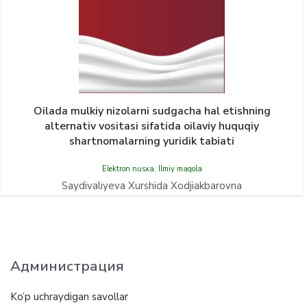
Oilada mulkiy nizolarni sudgacha hal etishning
alternativ vositasi sifatida oilaviy huquqiy
shartnomalarning yuridik tabiati
Elektron nusxa
,
Ilmiy maqola
Saydivaliyeva Xurshida Xodjiakbarovna
Администрация
Ko’p uchraydigan savollar