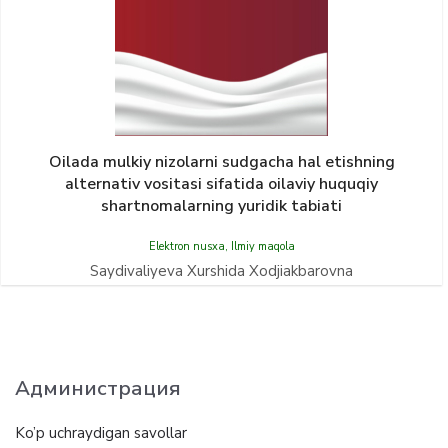
Oilada mulkiy nizolarni sudgacha hal etishning
alternativ vositasi sifatida oilaviy huquqiy
shartnomalarning yuridik tabiati
Elektron nusxa
,
Ilmiy maqola
Saydivaliyeva Xurshida Xodjiakbarovna
Администрация
Ko’p uchraydigan savollar