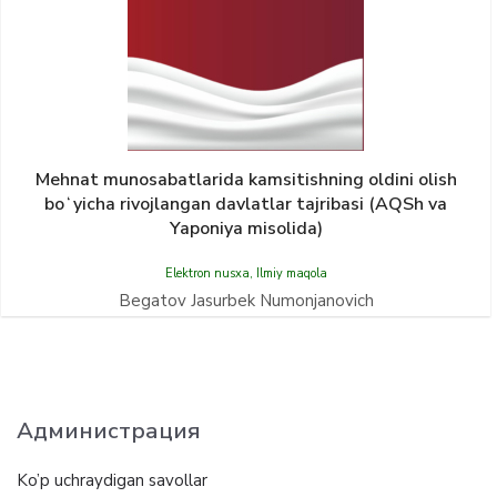
Mehnat munosabatlarida kamsitishning oldini olish
boʻyicha rivojlangan davlatlar tajribasi (AQSh va
Yaponiya misolida)
Elektron nusxa
,
Ilmiy maqola
Begatov Jasurbek Numonjanovich
Администрация
Ko’p uchraydigan savollar