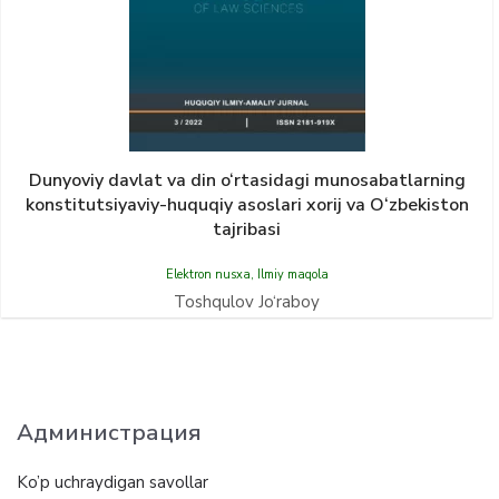
Dunyoviy dаvlаt vа din o‘rtаsidаgi munosаbаtlаrning
konstitutsiyaviy-huquqiy аsoslаri xorij vа O‘zbekiston
tаjribаsi
Elektron nusxa
,
Ilmiy maqola
Toshqulov Jo‘raboy
Администрация
Ko’p uchraydigan savollar