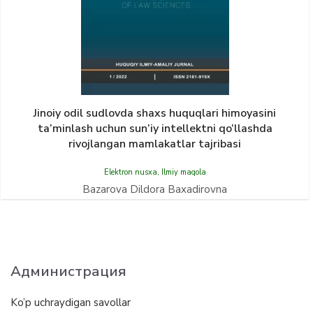
Jinoiy odil sudlovda shaxs huquqlari himoyasini
ta’minlash uchun sun’iy intellektni qo‘llashda
rivojlangan mamlakatlar tajribasi
Elektron nusxa
,
Ilmiy maqola
Bazarova Dildora Baxadirovna
Администрация
Ko’p uchraydigan savollar