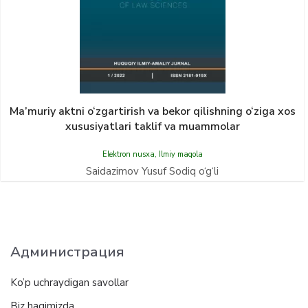
Ma’muriy aktni o‘zgartirish va bekor qilishning o‘ziga xos
xususiyatlari taklif va muammolar
Elektron nusxa
,
Ilmiy maqola
Saidazimov Yusuf Sodiq o‘g‘li
Администрация
Ko’p uchraydigan savollar
Biz haqimizda