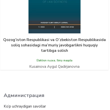
Qozog‘iston Respublikаsi vа O‘zbekiston Respublikаsidа
soliq sohаsidаgi mа‘muriy jаvobgаrlikni huquqiy
tаrtibgа solish
Elektron nusxa
,
Ilmiy maqola
Kusainova Aygul Qadirjanovna
Администрация
Ko’p uchraydigan savollar