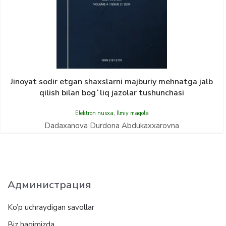
Jinoyat sodir etgan shaxslarni majburiy mehnatga jalb
qilish bilan bogʻliq jazolar tushunchasi
Elektron nusxa
,
Ilmiy maqola
Dadaxanova Durdona Abdukaxxarovna
Администрация
Ko’p uchraydigan savollar
Biz haqimizda