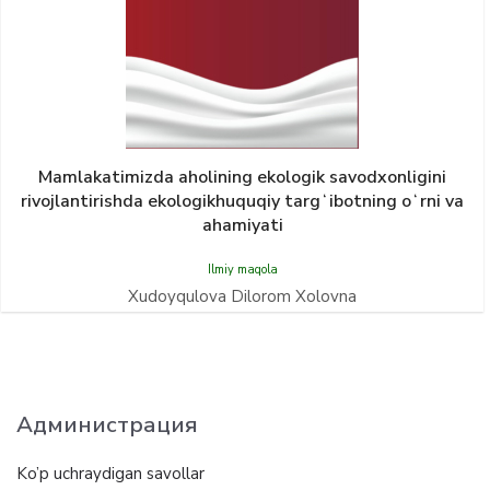
Mamlakatimizda aholining ekologik savodxonligini
rivojlantirishda ekologikhuquqiy targʻibotning oʻrni va
ahamiyati
Ilmiy maqola
Xudoyqulova Dilorom Xolovna
Администрация
Ko’p uchraydigan savollar