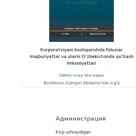
Korporatsiyani boshqarishda fidusiar
majburiyatlar va ularni O‘zbekistonda qо‘llash
imkoniyatlari
Elektron nusxa
,
Ilmiy maqola
Ibrohimov Azimjon Abdumо‘min о‘g‘li
Администрация
Ko’p uchraydigan