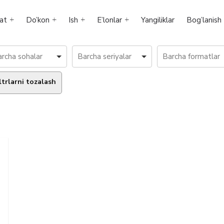
at
Do’kon
Ish
E’lonlar
Yangiliklar
Bog’lanish
ltrlarni tozalash