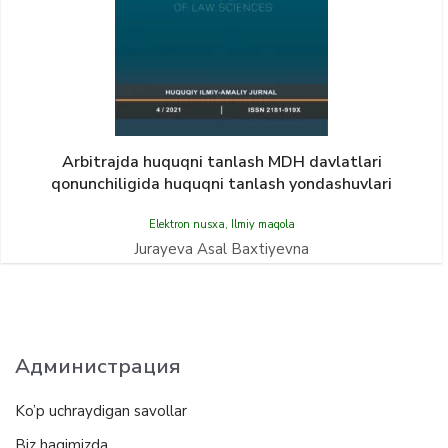
Arbitrajda huquqni tanlash MDH davlatlari
qonunchiligida huquqni tanlash yondashuvlari
Elektron nusxa
,
Ilmiy maqola
Jurayeva Asal Baхtiyevna
Администрация
Ko’p uchraydigan savollar
Biz haqimizda