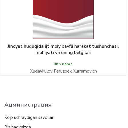
Jinoyat huquqida ijtimoiy xavfli harakat tushunchasi,
mohiyati va uning belgilari
Ilmiy maqola
Xudaykulov Feruzbek Xurramovich
Администрация
Ko’p uchraydigan savollar
Biz haqimizda