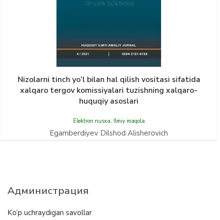
Nizolarni tinch yо‘l bilan hal qilish vositasi sifatida
xalqaro tergov komissiyalari tuzishning xalqaro-
huquqiy asoslari
Elektron nusxa
,
Ilmiy maqola
Egamberdiyev Dilshod Alisherovich
Администрация
Ko’p uchraydigan savollar