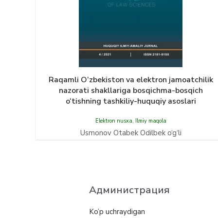
Raqamli O‘zbekiston va elektron jamoatchilik
nazorati shakllariga bosqichma-bosqich
o‘tishning tashkiliy-huquqiy asoslari
Elektron nusxa
,
Ilmiy maqola
Usmonov Otabek Odilbek o‘g‘li
Администрация
Ko’p uchraydigan