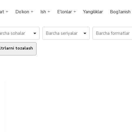
at
Do’kon
Ish
E’lonlar
Yangiliklar
Bog’lanish
ltrlarni tozalash