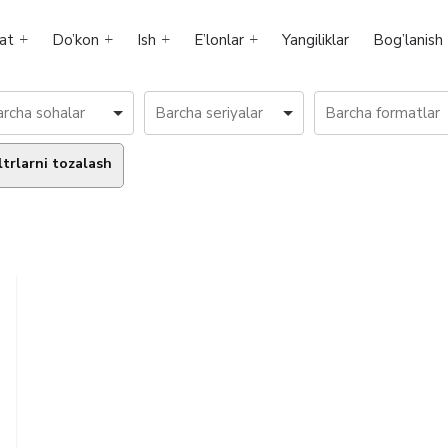
at
Do’kon
Ish
E’lonlar
Yangiliklar
Bog’lanish
ltrlarni tozalash