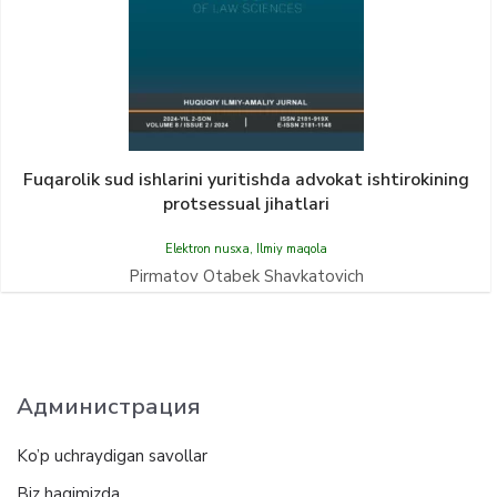
Fuqarolik sud ishlarini yuritishda advokat ishtirokining
protsessual jihatlari
Elektron nusxa
,
Ilmiy maqola
Pirmatov Otabek Shavkatovich
Администрация
Ko’p uchraydigan savollar
Biz haqimizda