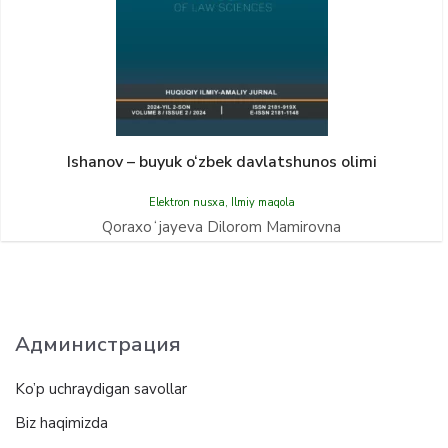
Ishanov – buyuk o‘zbek davlatshunos olimi
Elektron nusxa
,
Ilmiy maqola
Qoraxoʻjayeva Dilorom Mamirovna
Администрация
Ko’p uchraydigan savollar
Biz haqimizda