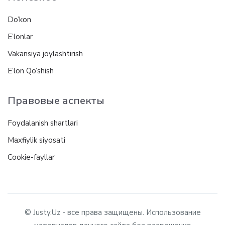
Do’kon
E’lonlar
Vakansiya joylashtirish
E’lon Qo’shish
Правовые аспекты
Foydalanish shartlari
Maxfiylik siyosati
Cookie-fayllar
© Justy.Uz - все права защищены. Использование