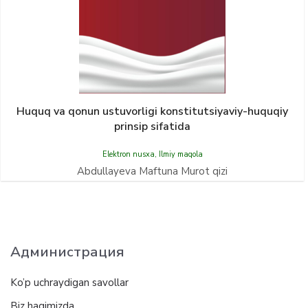
Huquq va qonun ustuvorligi konstitutsiyaviy-huquqiy
prinsip sifatida
Elektron nusxa
,
Ilmiy maqola
Abdullayeva Maftuna Murot qizi
Администрация
Ko’p uchraydigan savollar
Biz haqimizda